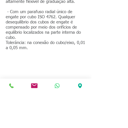
altamente flexível de graduação alta.
- Com um parafuso radial único de
engate por cubo ISO 4762. Qualquer
desequilíbrio dos cubos de engate é
compensado por meio dos orifícios de
equilíbrio localizados na parte interna do
cubo.
Tolerância: na conexão do cubo/eixo, 0,01
a 0,05 mm.
ENTRE EM CONTATO AGORA!
Para mais informações.
Clique abaixo
no PDF.